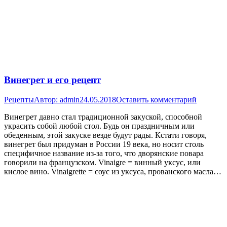
Винегрет и его рецепт
Рецепты
Автор:
admin
24.05.2018
Оставить комментарий
Винегрет давно стал традиционной закуской, способной
украсить собой любой стол. Будь он праздничным или
обеденным, этой закуске везде будут рады. Кстати говоря,
винегрет был придуман в России 19 века, но носит столь
специфичное название из-за того, что дворянские повара
говорили на французском. Vinaigre = винный уксус, или
кислое вино. Vinaigrette = соус из уксуса, прованского масла…