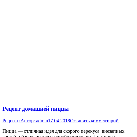
Рецепт домашней пиццы
Рецепты
Автор:
admin
17.04.2018
Оставить комментарий
Пицца — отличная идея для скорого перекуса, внезапных
гостей и банально для разнообразия меню. Почти все,